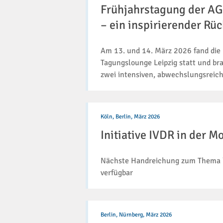
AG
Frühjahrstagung der AG
Thoraxpathologie
2026
– ein inspirierender Rüc
in
Leipzig
Am 13. und 14. März 2026 fand die 
–
ein
Tagungslounge Leipzig statt und br
inspirierender
zwei intensiven, abwechslungsreic
Rückblick
Initiative
IVDR
Köln, Berlin,
März 2026
in
Initiative IVDR in der M
der
Molekularpathologie
Nächste Handreichung zum Thema "
verfügbar
Monatsthema
16:
Berlin, Nürnberg,
März 2026