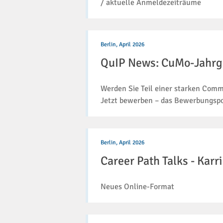
/ aktuelle Anmeldezeiträume
QuIP
News:
Berlin,
April 2026
CuMo-
QuIP News: CuMo-Jahrga
Jahrgang
2026:
Jetzt
Werden Sie Teil einer starken Com
bewerben!
Jetzt bewerben – das Bewerbungspor
Career
Path
Berlin,
April 2026
Talks
Career Path Talks - Karr
-
Karrierewege
in
Neues Online-Format
der
Pathologie
Neuigkeiten