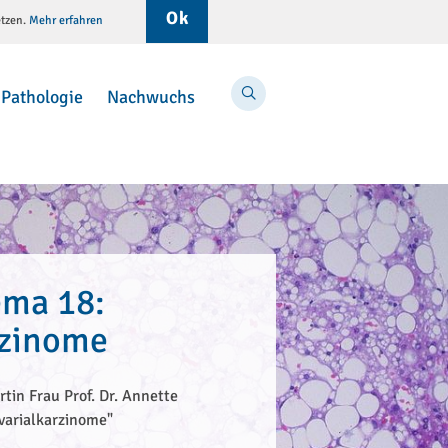
Ok
etzen.
Mehr erfahren
Menü
Suche
Pathologie
Nachwuchs
ma 18:
rzinome
rtin Frau Prof. Dr. Annette
varialkarzinome"