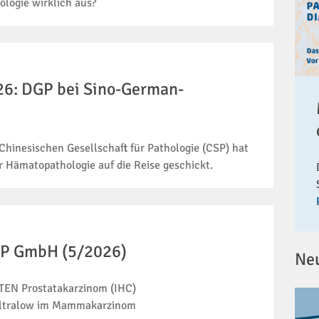
ologie wirklich aus?
26: DGP bei Sino-German-
hinesischen Gesellschaft für Pathologie (CSP) hat
r Hämatopathologie auf die Reise geschickt.
IP GmbH (5/2026)
Ne
TEN Prostatakarzinom (IHC)
ultralow im Mammakarzinom