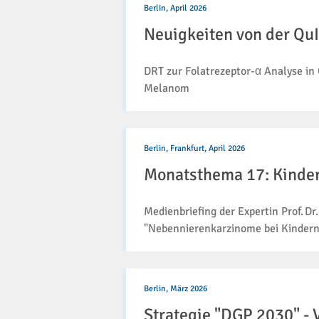
von
Berlin,
April 2026
der
Neuigkeiten von der Qu
QuIP
GmbH
(4/2026)
DRT zur Folatrezeptor-α Analyse i
Melanom
Monatsthema
17:
Berlin, Frankfurt,
April 2026
Kinderpathologie
Monatsthema 17: Kinde
Medienbriefing der Expertin Prof. 
"Nebennierenkarzinome bei Kindern
Strategie
"DGP
Berlin,
März 2026
2030"
Strategie "DGP 2030" -
-