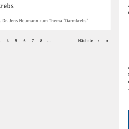
krebs
 Dr. Dr. Jens Neumann zum Thema "Darmkrebs"
Letzte
3
4
5
6
7
8
…
Nächste