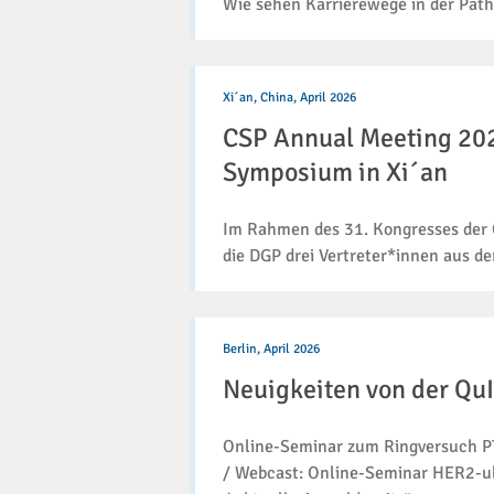
Wie sehen Karrierewege in der Path
CSP
Annual
Xi´an, China,
April 2026
Meeting
CSP Annual Meeting 20
2026:
DGP
Symposium in Xi´an
bei
Sino-
Im Rahmen des 31. Kongresses der C
German-
Symposium
die DGP drei Vertreter*innen aus de
in
Xi
´an
Neuigkeiten
von
Berlin,
April 2026
der
Neuigkeiten von der Qu
QuIP
GmbH
(5/2026)
Online-Seminar zum Ringversuch P
/ Webcast: Online-Seminar HER2-