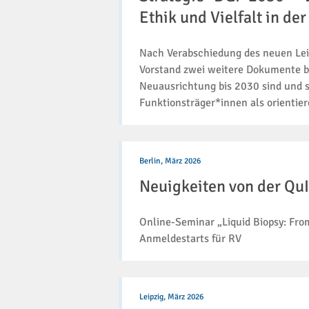
Vorstand
Ethik und Vielfalt in de
beschließt
Dokumente
Nach Verabschiedung des neuen Leit
zu
Ethik
Vorstand zwei weitere Dokumente be
und
Neuausrichtung bis 2030 sind und s
Vielfalt
Funktionsträger*innen als orienti
in
der
Pathologie
Neuigkeiten
von
Berlin,
März 2026
der
Neuigkeiten von der Qu
QuIP
GmbH
(3/2026)
Online-Seminar „Liquid Biopsy: From
Anmeldestarts für RV
Frühjahrstagung
der
Leipzig,
März 2026