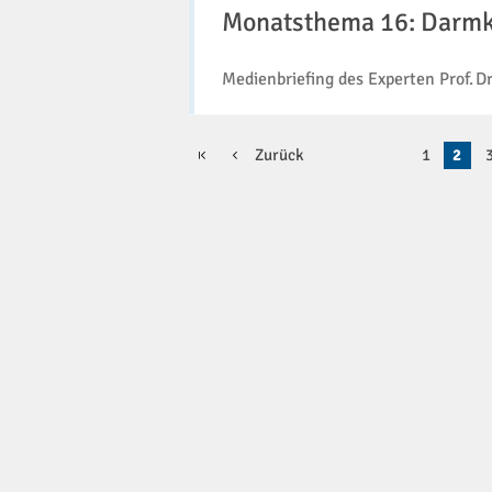
Darmkrebs
Monatsthema 16: Darm
Medienbriefing des Experten Prof.
Erste
Zurück
1
2