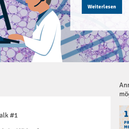
Weiterlesen
Anm
mö
Talk #1