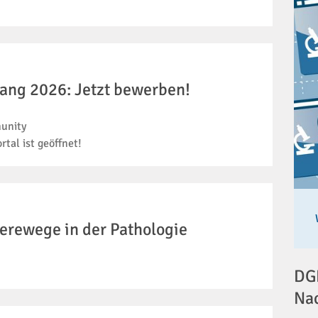
ng 2026: Jetzt bewerben!
munity
tal ist geöffnet!
ierewege in der Pathologie
DGP
Na