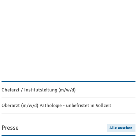
Stipendien
Alle ansehen
Ausschreibung: Forschungspreis der Deutschen Gesellschaft
für Zytologie (DGZ) 2027
Ausschreibung: Stipendien der Manfred Stolte-Stiftung
Stellenangebote
Alle ansehen
Chefarzt / Institutsleitung (m/w/d)
Oberarzt (m/w/d) Pathologie - unbefristet in Vollzeit
Presse
Alle ansehen