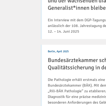
und der wachsenden di
Fortschritts
Generalist*innen bleibe
in
der
Medizin
Ein Interview mit dem DGP-Tagungspr
und
anlässlich der 108. Jahrestagung de
der
12. – 14. Juni 2025
wachsenden
diagnostischen
Anforderungen
Generalist*innen
Bundesärztekammer
bleiben?
schafft
Berlin,
April 2025
eigene
Bundesärztekammer scha
Richtlinie
zur
Qualitätssicherung in d
Qualitätssicherung
in
Die Pathologie erhält erstmals eine
der
Pathologie
Bundesärztekammer (BÄK). Mit dem 
„Rili-BÄK Pathologie“ zu etablieren
Diagnostik für eine präzise medizin
besonderen Anforderungen des Gebie