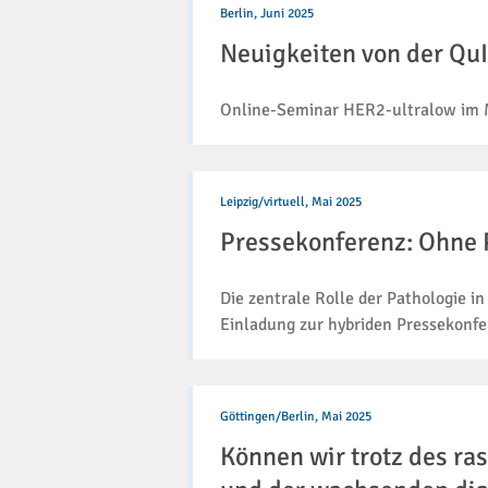
von
Berlin,
Juni 2025
der
Neuigkeiten von der Q
QuIP
GmbH
(16/2025)
Online-Seminar HER2-ultralow i
Pressekonferenz:
Ohne
Leipzig/virtuell,
Mai 2025
Pathologie
Pressekonferenz: Ohne 
keine
Krebsmedizin!
Die zentrale Rolle der Pathologie i
Einladung zur hybriden Pressekonfe
Können
wir
Göttingen/Berlin,
Mai 2025
trotz
Können wir trotz des ras
des
rasanten