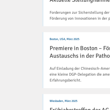
IVDR
Forderungen zur Sicherstellung der
Förderung von Innovationen in der p
Premiere
in
Boston, USA,
März 2025
Boston
Premiere in Boston – Fö
–
Förderung
Austauschs in der Patho
des
internationalen
Auf Einladung der Chinesisch-Ameri
Austauschs
in
eine kleine DGP-Delegation die am
der
Erfahrungsbericht.
Pathologie
Frühjahrstreffen
der
Wiesbaden,
März 2025
AG