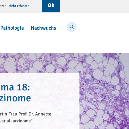
Ok
etzen.
Mehr erfahren
Menü
Suche
Pathologie
Nachwuchs
ma 18:
rzinome
rtin Frau Prof. Dr. Annette
varialkarzinome"