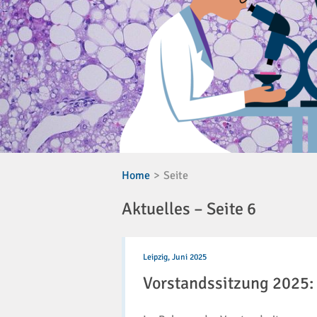
Home
Seite
Aktuelles – Seite 6
Vorstandssitzung
2025:
Leipzig,
Juni 2025
DGP
Vorstandssitzung 2025: 
stellt
Weichen
für