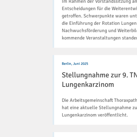
Im Rahmen der Vorstandssitzung am
die
Entscheidungen für die Weiterentwi
Zukunft
getroffen. Schwerpunkte waren unte
die Einführung der Rotation Lungen
Nachwuchsförderung und Weiterbildu
kommende Veranstaltungen standen
Stellungnahme
zur
Berlin,
Juni 2025
9.
Stellungnahme zur 9. T
TNM-
Klassifikation
Lungenkarzinom
beim
Lungenkarzinom
Die Arbeitsgemeinschaft Thoraxpath
hat eine aktuelle Stellungnahme zu
Lungenkarzinom veröffentlicht.
Neuigkeiten