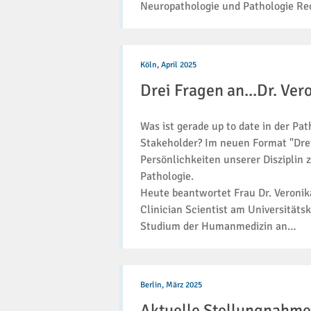
Neuropathologie und Pathologie Re
Drei
Fragen
Köln,
April 2025
an...Dr.
Drei Fragen an...Dr. Ve
Veronika
Bahlinger
aus
Was ist gerade up to date in der 
Tübingen
Stakeholder? Im neuen Format "Drei 
Persönlichkeiten unserer Disziplin
Pathologie.
Heute beantwortet Frau Dr. Veronika
Clinician Scientist am Universität
Studium der Humanmedizin an…
Aktuelle
Stellungnahme
Berlin,
März 2025
zur
Aktuelle Stellungnahme