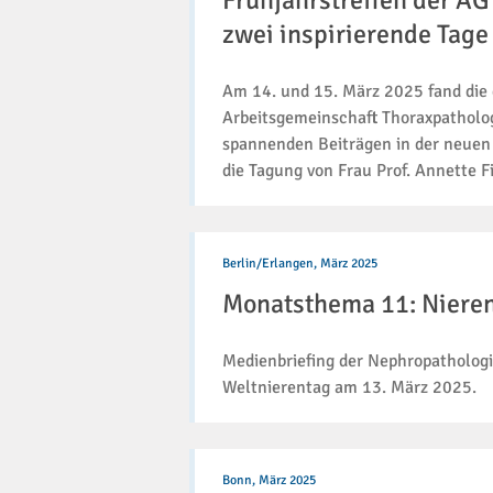
Frühjahrstreffen der AG
Thoraxpathologie
in
zwei inspirierende Tag
Wiesbaden
-
Am 14. und 15. März 2025 fand die 
zwei
inspirierende
Arbeitsgemeinschaft Thoraxpatholo
Tage
spannenden Beiträgen in der neuen 
mit
die Tagung von Frau Prof. Annette 
hochkarätigem
Programm
Monatsthema
11:
Berlin/Erlangen,
März 2025
Nierenpathologie
Monatsthema 11: Niere
Medienbriefing der Nephropathologi
Weltnierentag am 13. März 2025.
Glen
Kristiansen
Bonn,
März 2025