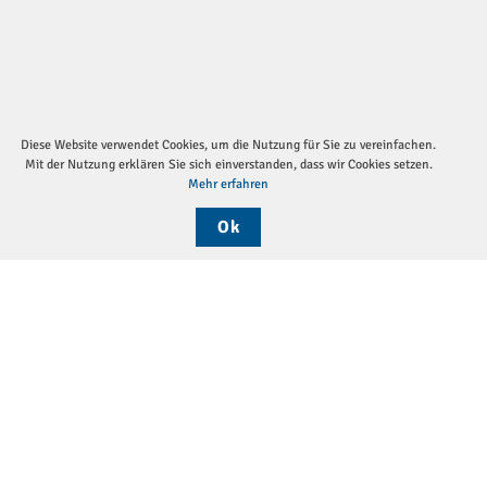
Diese Website verwendet Cookies, um die Nutzung für Sie zu vereinfachen.
Mit der Nutzung erklären Sie sich einverstanden, dass wir Cookies setzen.
Mehr erfahren
Ok
Sei
Die DGP
Aktuelles
Monatsthemen
Pressemitteilungen
Verein
Vorstand