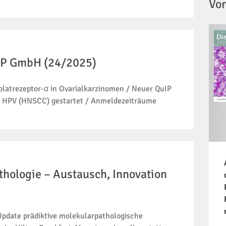
Vor
uIP GmbH (24/2025)
latrezeptor-α in Ovarialkarzinomen / Neuer QuIP
r HPV (HNSCC) gestartet / Anmeldezeiträume
hologie – Austausch, Innovation
Update prädiktive molekularpathologische