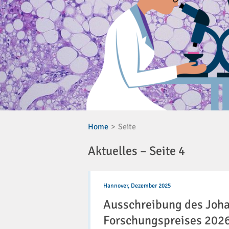
Home
Seite
Aktuelles – Seite 4
Ausschreibung
des
Hannover,
Dezember 2025
Johann-
Ausschreibung des Jo
Georg-
Zimmermann-
Forschungspreises 2026
Forschungspreises