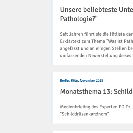
Unterseite
Unsere beliebteste Unter
neu
erstellt:
Pathologie?"
"Was
ist
Seit Jahren führt sie die Hitliste 
Pathologie?"
Erklärtext zum Thema "Was ist Pat
angefasst und an einigen Stellen b
umfassenden Neuerstellung dieses f
Monatsthema
13:
Berlin, Köln,
November 2025
Schilddrüsenkarzinome
Monatsthema 13: Schil
Medienbriefing des Experten PD Dr.
"Schilddrüsenkarzinom"