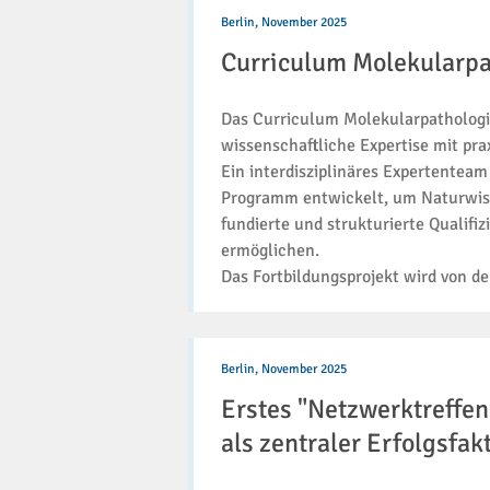
Curriculum
Molekularpathologie
Berlin,
November 2025
(CuMo)
Curriculum Molekularpa
Das Curriculum Molekularpathologie 
wissenschaftliche Expertise mit pra
Ein interdisziplinäres Expertentea
Programm entwickelt, um Naturwiss
fundierte und strukturierte Qualifi
ermöglichen.
Das Fortbildungsprojekt wird von d
Erstes
"Netzwerktreffen
Berlin,
November 2025
Digitalisierung":
Erstes "Netzwerktreffen
Kommunikation
als
als zentraler Erfolgsfak
zentraler
Erfolgsfaktor