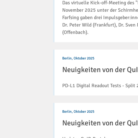
Das virtuelle Kick-off-Meeting des 
November 2025 unter der Schirmherr
Farfsing gaben drei Impulsgeber:inne
Dr. Peter Wild (Frankfurt), Dr. Sven
(Offenbach).
Neuigkeiten
von
Berlin,
Oktober 2025
der
Neuigkeiten von der Q
QuIP
GmbH
(26/2025)
PD-L1 Digital Readout Tests - Split 
Neuigkeiten
von
Berlin,
Oktober 2025
der
Neuigkeiten von der Q
QuIP
GmbH
(25/2025)