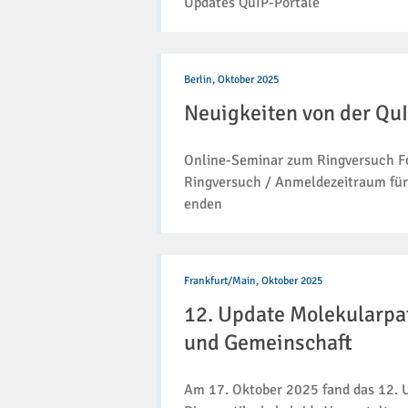
Updates QuIP-Portale
Neuigkeiten
von
Berlin,
Oktober 2025
der
Neuigkeiten von der Q
QuIP
GmbH
(24/2025)
Online-Seminar zum Ringversuch Fo
Ringversuch / Anmeldezeitraum fü
enden
12.
Update
Frankfurt/Main,
Oktober 2025
Molekularpathologie
12. Update Molekularpat
–
Austausch,
und Gemeinschaft
Innovation
und
Am 17. Oktober 2025 fand das 12. 
Gemeinschaft