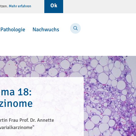
Ok
etzen.
Mehr erfahren
Menü
Suche
Pathologie
Nachwuchs
ma 18:
rzinome
rtin Frau Prof. Dr. Annette
varialkarzinome"