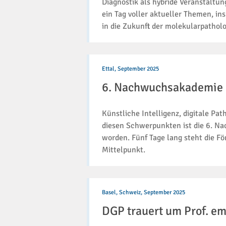
Diagnostik als hybride Veranstaltung
ein Tag voller aktueller Themen, in
in die Zukunft der molekularpathol
6.
Nachwuchsakademie
Ettal,
September 2025
der
6. Nachwuchsakademie de
DGP
in
Kloster
Künstliche Intelligenz, digitale Pa
Ettal
diesen Schwerpunkten ist die 6. Na
gestartet
worden. Fünf Tage lang steht die 
Mittelpunkt.
DGP
trauert
Basel, Schweiz,
September 2025
um
DGP trauert um Prof. em
Prof.
em.