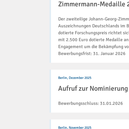
Zimmermann-Medaille 
2026
und
der
Der zweiteilige Johann-Georg-Zimm
Johann-
Auszeichnungen Deutschlands im Be
Georg-
dotierte Forschungspreis richtet s
Zimmermann-
Medaille
mit 2.500 Euro dotierte Medaille an
2026
Engagement um die Bekämpfung von
Bewerbungsfrist: 31. Januar 2026
Aufruf
zur
Berlin,
Dezember 2025
Nominierung
Aufruf zur Nominierung
-
Deutscher
Krebspreis
Bewerbungsschluss: 31.01.2026
2026
Unsere
beliebteste
Berlin,
November 2025