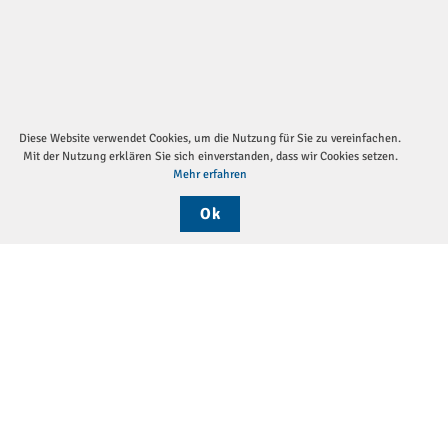
Diese Website verwendet Cookies, um die Nutzung für Sie zu vereinfachen.
Mit der Nutzung erklären Sie sich einverstanden, dass wir Cookies setzen.
Mehr erfahren
Ok
Sei
Die DGP
Aktuelles
Monatsthemen
Pressemitteilungen
Verein
Vorstand