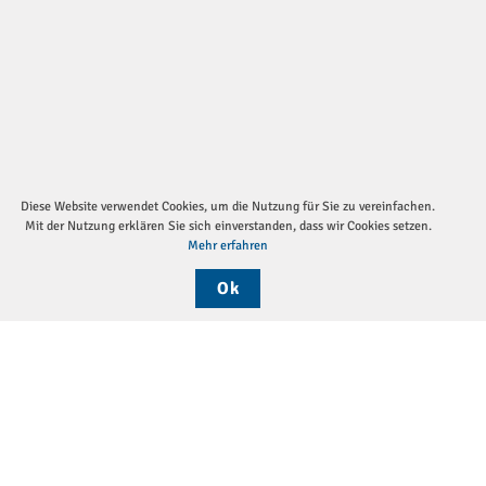
Diese Website verwendet Cookies, um die Nutzung für Sie zu vereinfachen.
Mit der Nutzung erklären Sie sich einverstanden, dass wir Cookies setzen.
Mehr erfahren
Ok
Sei
Die DGP
Aktuelles
Monatsthemen
Pressemitteilungen