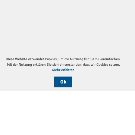
Diese Website verwendet Cookies, um die Nutzung für Sie zu vereinfachen.
Mit der Nutzung erklären Sie sich einverstanden, dass wir Cookies setzen.
Mehr erfahren
Ok
Sei
Die DGP
Aktuelles
Monatsthemen