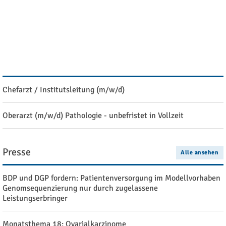
für Zytologie (DGZ) 2027
Ausschreibung: Stipendien der Manfred Stolte-Stiftung
Stellenangebote
Alle ansehen
Chefarzt / Institutsleitung (m/w/d)
Oberarzt (m/w/d) Pathologie - unbefristet in Vollzeit
Presse
Alle ansehen
BDP und DGP fordern: Patientenversorgung im Modellvorhaben
Genomsequenzierung nur durch zugelassene
Leistungserbringer
Monatsthema 18: Ovarialkarzinome