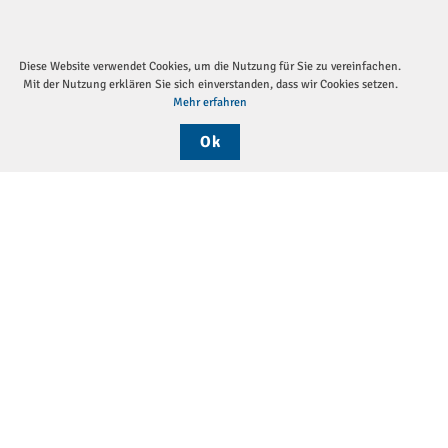
Diese Website verwendet Cookies, um die Nutzung für Sie zu vereinfachen.
Mit der Nutzung erklären Sie sich einverstanden, dass wir Cookies setzen.
Mehr erfahren
Ok
Sei
Die DGP
Aktuelles
Monatsthemen
Pressemitteilungen
Verein
Vorstand
Arbeitsgemeinschaften
Geschäftsstelle