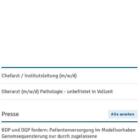
Ausschreibung: Forschungspreis der Deutschen Gesellschaft
für Zytologie (DGZ) 2027
Ausschreibung: Stipendien der Manfred Stolte-Stiftung
Stellenangebote
Alle ansehen
Chefarzt / Institutsleitung (m/w/d)
Oberarzt (m/w/d) Pathologie - unbefristet in Vollzeit
Presse
Alle ansehen
BDP und DGP fordern: Patientenversorgung im Modellvorhaben
Genomsequenzierung nur durch zugelassene