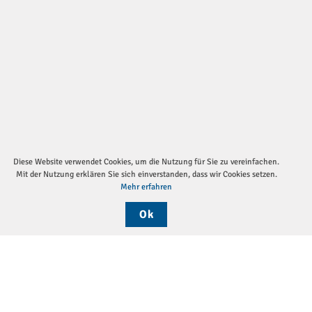
Diese Website verwendet Cookies, um die Nutzung für Sie zu vereinfachen.
Mit der Nutzung erklären Sie sich einverstanden, dass wir Cookies setzen.
Mehr erfahren
Ok
Sei
Die DGP
Aktuelles