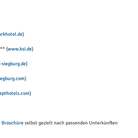
rkhotel.de
)
** (
www.ksi.de
)
-siegburg.de
)
siegburg.com
)
pthotels.com
)
r
Broschüre
selbst gezielt nach passenden Unterkünften