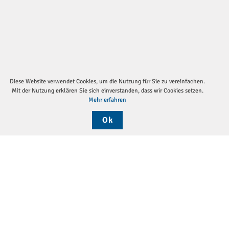
Diese Website verwendet Cookies, um die Nutzung für Sie zu vereinfachen.
Mit der Nutzung erklären Sie sich einverstanden, dass wir Cookies setzen.
Mehr erfahren
Ok
Sei
Die DGP
Aktuelles
Monatsthemen
Pressemitteilungen
Verein